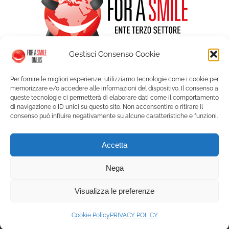
Gestisci Consenso Cookie
Per fornire le migliori esperienze, utilizziamo tecnologie come i cookie per
memorizzare e/o accedere alle informazioni del dispositivo. Il consenso a
queste tecnologie ci permetterà di elaborare dati come il comportamento
di navigazione o ID unici su questo sito. Non acconsentire o ritirare il
consenso può influire negativamente su alcune caratteristiche e funzioni.
© Copyright For a Smile ETS - Palazzo Graneri Via Bogino 9 - 10123
Accetta
Torino | P. IVA 09350150018 |
Privacy
|
Cookie Policy
| Web solution:
A.R.
Service
Nega
Visualizza le preferenze
Facebook
Instagram
X
YouTube
LinkedIn
Cookie Policy
PRIVACY POLICY