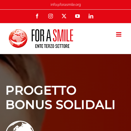
Salta
info@forasmile.org
al
Facebook
Instagram
X
YouTube
LinkedIn
contenuto
PROGETTO
BONUS SOLIDALI