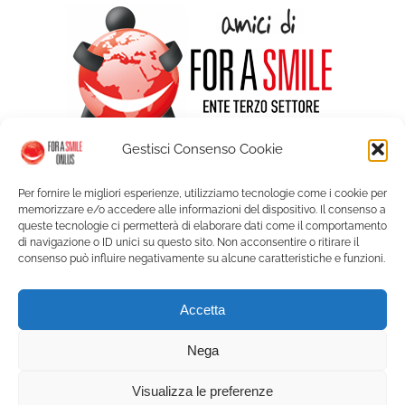
Gestisci Consenso Cookie
Per fornire le migliori esperienze, utilizziamo tecnologie come i cookie per
memorizzare e/o accedere alle informazioni del dispositivo. Il consenso a
queste tecnologie ci permetterà di elaborare dati come il comportamento
di navigazione o ID unici su questo sito. Non acconsentire o ritirare il
consenso può influire negativamente su alcune caratteristiche e funzioni.
© Copyright For a Smile ETS - Palazzo Graneri Via Bogino 9 - 10123
Accetta
Torino | P. IVA 09350150018 |
Privacy
|
Cookie Policy
| Web solution:
A.R.
Service
Nega
Visualizza le preferenze