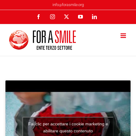
Salta
info@forasmile.org
al
Facebook
Instagram
X
YouTube
LinkedIn
contenuto
Fai clic per accettare i cookie marketing e
abilitare questo contenuto