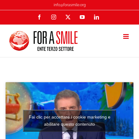
Salta
info@forasmile.org
al
Facebook
Instagram
X
YouTube
LinkedIn
contenuto
Fai clic per accettare i cookie marketing e
abilitare questo contenuto