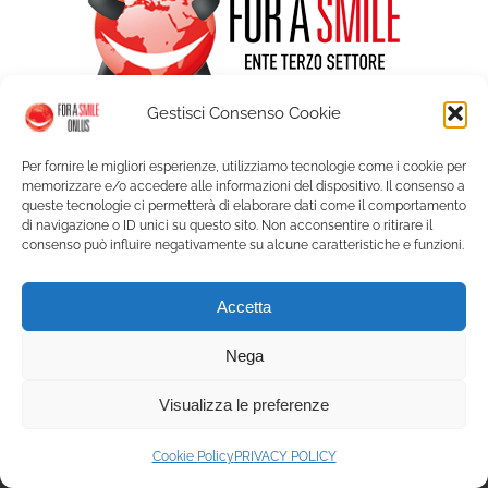
Gestisci Consenso Cookie
Per fornire le migliori esperienze, utilizziamo tecnologie come i cookie per
memorizzare e/o accedere alle informazioni del dispositivo. Il consenso a
queste tecnologie ci permetterà di elaborare dati come il comportamento
di navigazione o ID unici su questo sito. Non acconsentire o ritirare il
consenso può influire negativamente su alcune caratteristiche e funzioni.
© Copyright For a Smile ETS - Palazzo Graneri Via Bogino 9 - 10123
Accetta
Torino | P. IVA 09350150018 |
Privacy
|
Cookie Policy
| Web solution:
A.R.
Service
Nega
Visualizza le preferenze
Facebook
Instagram
X
YouTube
LinkedIn
Cookie Policy
PRIVACY POLICY