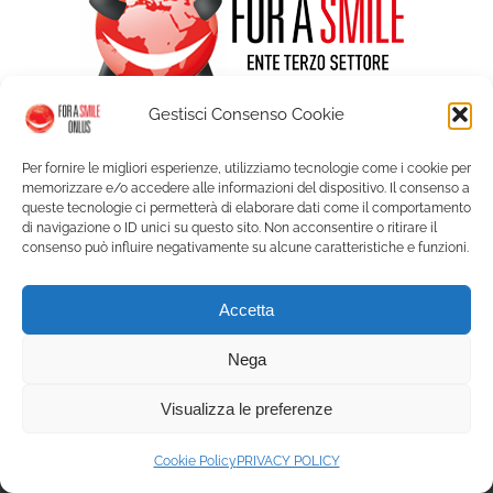
Gestisci Consenso Cookie
Per fornire le migliori esperienze, utilizziamo tecnologie come i cookie per
memorizzare e/o accedere alle informazioni del dispositivo. Il consenso a
queste tecnologie ci permetterà di elaborare dati come il comportamento
di navigazione o ID unici su questo sito. Non acconsentire o ritirare il
consenso può influire negativamente su alcune caratteristiche e funzioni.
© Copyright For a Smile ETS - Palazzo Graneri Via Bogino 9 - 10123
Accetta
Torino | P. IVA 09350150018 |
Privacy
|
Cookie Policy
| Web solution:
A.R.
Service
Nega
Visualizza le preferenze
Facebook
Instagram
X
YouTube
LinkedIn
Cookie Policy
PRIVACY POLICY