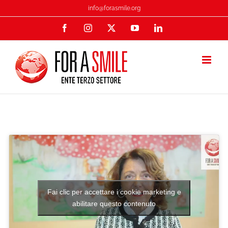
Salta
info@forasmile.org
al
Facebook
Instagram
X
YouTube
LinkedIn
contenuto
Fai clic per accettare i cookie marketing e
abilitare questo contenuto