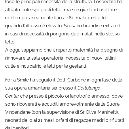
loco le principali necessità della struttura. L’ospedale ha
attualmente 140 posti letto, ma si è giunti ad ospitare
contemporaneamente fino a 160 malati, ed oltre
quando l’afflusso è elevato. Si usano brandine extra ed
in casi di necessità di pongono due malati nello stesso
letto.
A oggi, sappiamo che il reparto maternità ha bisogno di
rinnovare la sala operatoria, necessita di nuovi lettini,
culle e incubatrici e letti per le gestanti.
For a
Smile
ha seguito il Dott. Carbone in ogni fase della
sua opera umanitaria sia presso il
Cottolengo
Center
che presso il piccolo orfanotrofio annesso, dove
sono ricoverati e accuditi amorevolmente dalle Suore
Vincenziane (con la supervisione di Sr Oliva Maninetti),
neonati dai 0 ai 21 mesi, orfani di ragazze madri o rifiutati
dai genitori.