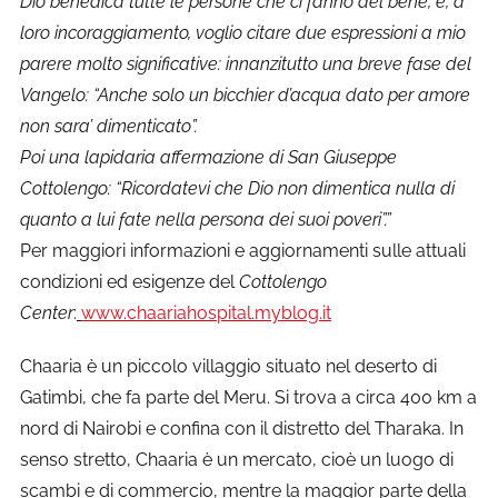
Dio benedica tutte le persone che ci fanno del bene, e, a
loro incoraggiamento, voglio citare due espressioni a mio
parere molto significative: innanzitutto una breve fase del
Vangelo: “Anche solo un bicchier d’acqua dato per amore
non sara’ dimenticato”.
Poi una lapidaria affermazione di San Giuseppe
Cottolengo: “Ricordatevi che Dio non dimentica nulla di
quanto a lui fate nella persona dei suoi poveri”.”
Per maggiori informazioni e aggiornamenti sulle attuali
condizioni ed esigenze del
Cottolengo
Center
:
www.chaariahospital.myblog.it
Chaaria è un piccolo villaggio situato nel deserto di
Gatimbi, che fa parte del Meru. Si trova a circa 400 km a
nord di Nairobi e confina con il distretto del Tharaka. In
senso stretto, Chaaria è un mercato, cioè un luogo di
scambi e di commercio, mentre la maggior parte della