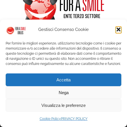
Gestisci Consenso Cookie
Per fornire le migliori esperienze, utilizziamo tecnologie come i cookie per
memorizzare e/o accedere alle informazioni del dispositivo. Il consenso a
queste tecnologie ci permetterà di elaborare dati come il comportamento
di navigazione o ID unici su questo sito. Non acconsentire o ritirare il
consenso può influire negativamente su alcune caratteristiche e funzioni.
© Copyright For a Smile ETS - Palazzo Graneri Via Bogino 9 - 10123
Accetta
Torino | P. IVA 09350150018 |
Privacy
|
Cookie Policy
| Web solution:
A.R.
Service
Nega
Visualizza le preferenze
Facebook
Instagram
X
YouTube
LinkedIn
Cookie Policy
PRIVACY POLICY