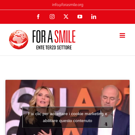
Salta
info@forasmile.org
al
Facebook
Instagram
X
YouTube
LinkedIn
contenuto
Fai clic per accettare i cookie marketing e
abilitare questo contenuto