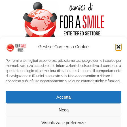
Gestisci Consenso Cookie
Per fornire le migliori esperienze, utilizziamo tecnologie come i cookie per
memorizzare e/o accedere alle informazioni del dispositivo. Il consenso a
queste tecnologie ci permetterà di elaborare dati come il comportamento
di navigazione o ID unici su questo sito. Non acconsentire o ritirare il
consenso può influire negativamente su alcune caratteristiche e funzioni.
© Copyright For a Smile ETS - Palazzo Graneri Via Bogino 9 - 10123
Accetta
Torino | P. IVA 09350150018 |
Privacy
|
Cookie Policy
| Web solution:
A.R.
Service
Nega
Visualizza le preferenze