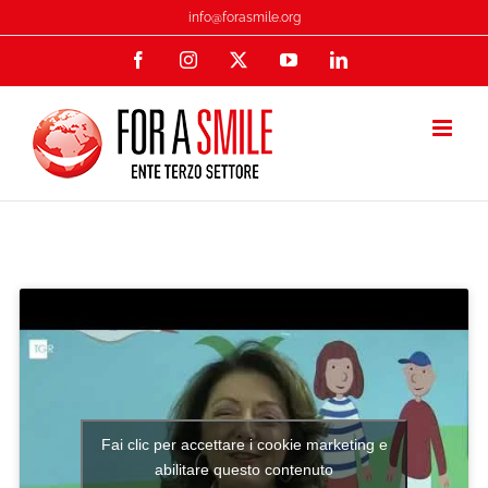
Salta
info@forasmile.org
al
Facebook
Instagram
X
YouTube
LinkedIn
contenuto
Fai clic per accettare i cookie marketing e
abilitare questo contenuto